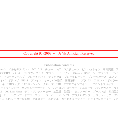
Copyright (C) 2003〜 Je Vis All Right Reserved
Publication contents
K smartk メルセデスベンツ W２０３ チューニング ロムチューン ビルシュタイン 車高調整
BOSCHスーパー4 イリジウムプラグ マフラー ラガゾン RS-parts RSパーツ ブラバス イ
ー ブローオフバルブ ブレーキパッド ディクセル ブレーキローター ブレーキホース エアフ
オバ ポテンザ RE-11 プレイズ キャリパー塗装 耐熱塗料 ブラバス フロントスポイラ
ーキ HIDフォグ LEDポジション クルーズ HID エアロツインワイパー フロントスポイラ
オートウインドウ サンキューハザード ワイパーコントローラー ミニゴリラ バックカメラ リア
LT Defi-Link Meter デフィリンクメーター 油温計 油圧計 タコメーター ブースト計 排
Q チューンアップ・サブウーファー ウーハー ハイパワーデジタルアンプ カロッツェリア デ
d ETC GPSレーダー探知機 セルスター ユピテル カーセキュリティー ドライブレコーダー パ