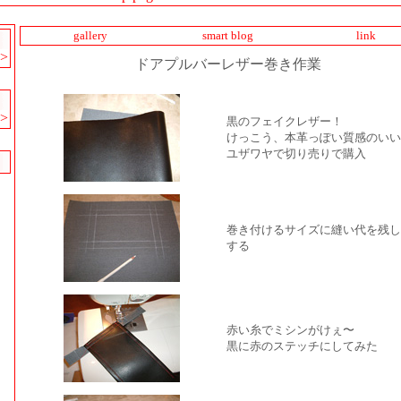
gallery
smart blog
link
>
ドアプルバーレザー巻き作業
>
黒のフェイクレザー！
けっこう、本革っぽい質感のいい
ユザワヤで切り売りで購入
巻き付けるサイズに縫い代を残し
する
赤い糸でミシンがけぇ〜
黒に赤のステッチにしてみた