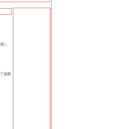
感じ
て裁断