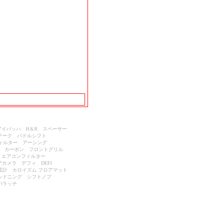
 アイバッハ H＆R スペーサー
ンテーク パドルシフト
ィルター アーシング
ー カーボン フロントグリル
ー
エアコンフィルター
カメラ デフィ DEFI
気温度計 カロイズム フロアマット
ッドニング シフトノブ
パラッチ