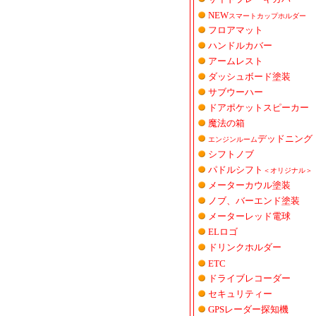
NEW
スマートカップホルダー
フロアマット
ハンドルカバー
アームレスト
ダッシュボード塗装
サブウーハー
ドアポケットスピーカー
魔法の箱
デッドニング
エンジンルーム
シフトノブ
パドルシフト
＜オリジナル＞
メーターカウル塗装
ノブ、バーエンド塗装
メーターレッド電球
ELロゴ
ドリンクホルダー
ETC
ドライブレコーダー
セキュリティー
GPSレーダー探知機