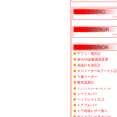
>>
>>
デフィ・電圧計
迷WAN起動画面変更
油温計＆油圧計
タコメーター&ブースト計
５連メーター
吸気温度計
エンジンスタータースイッチ
シートカバー
ヘッドレストロゴ
ドアプルバー
ドア内張レザー張り
サイドブレーキカバー