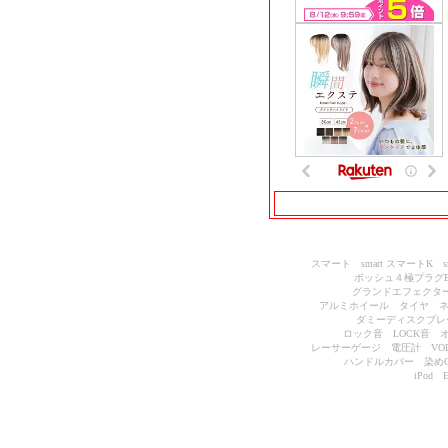
スマート smart スマート
ボッシュ４極プラグ
グランドエフェクタ
アルミホイール タイヤ ネ
ダミーディスクブレ
ロック音 LOCK音 
レーサーゲージ
電圧計 VO
ハンドルカバー 染め
iPo